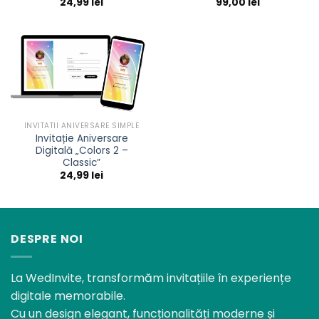
24,99
lei
99,00
lei
INVITATII ANIVERSARE SIMPLE
Invitație Aniversare
Digitală „Colors 2 –
Classic”
24,99
lei
DESPRE NOI
La WedInvite, transformăm invitațiile în experiențe
digitale memorabile.
Cu un design elegant, funcționalități moderne și