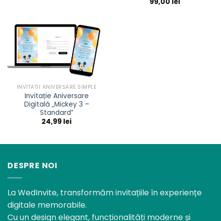
99,00
lei
INVITATII ANIVERSARE SIMPLE
Invitație Aniversare
Digitală „Mickey 3 –
Standard”
24,99
lei
DESPRE NOI
La WedInvite, transformăm invitațiile în experiențe
digitale memorabile.
Cu un design elegant, funcționalități moderne și