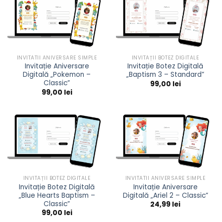
INVITATII ANIVERSARE SIMPLE
INVITAȚII BOTEZ DIGITALE
Invitație Aniversare
Invitație Botez Digitală
Digitală „Pokemon –
„Baptism 3 – Standard”
Classic”
99,00
lei
99,00
lei
INVITAȚII BOTEZ DIGITALE
INVITATII ANIVERSARE SIMPLE
Invitație Botez Digitală
Invitație Aniversare
„Blue Hearts Baptism –
Digitală „Ariel 2 – Classic”
Classic”
24,99
lei
99,00
lei