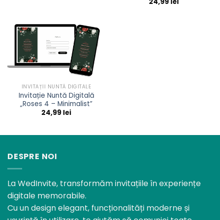
24,99
lei
INVITAȚII NUNTĂ DIGITALE
Invitație Nuntă Digitală
„Roses 4 – Minimalist”
24,99
lei
DESPRE NOI
La WedInvite, transformăm invitațiile în experiențe
digitale memorabile.
Cu un design elegant, funcționalități moderne și