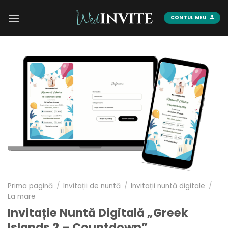
Skip
to
CONTUL MEU
content
Prima pagină
/
Invitații de nuntă
/
Invitații nuntă digitale
/
La mare
Invitație Nuntă Digitală „Greek
Islands 2 – Countdown”