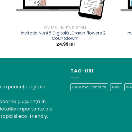
INVITAȚII NUNTĂ DIGITALE
Invitație Nuntă Digitală „Drawn flowers 2 –
In
Countdown”
24,99
lei
TAG-URI
n experiențe digitale
Cele mai vandute
New
we
oderne și ușurință în
detaliile importante ale
rapid și eco-friendly.