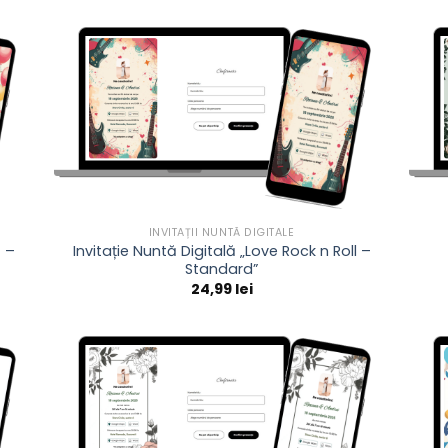
INVITAȚII NUNTĂ DIGITALE
4 –
Invitație Nuntă Digitală „Love Rock n Roll –
Standard”
24,99
lei