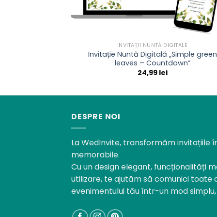
INVITAȚII NUNTĂ DIGITALE
Invitație Nuntă Digitală „Simple green
leaves – Countdown”
24,99
lei
DESPRE NOI
La WedInvite, transformăm invitațiile î
memorabile.
Cu un design elegant, funcționalități m
utilizare, te ajutăm să comunici toate 
evenimentului tău într-un mod simplu, 