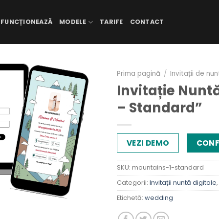
 FUNCȚIONEAZĂ
MODELE
TARIFE
CONTACT
Prima pagină
/
Invitații de nu
Invitație Nunt
– Standard”
VEZI DEMO
CONF
SKU:
mountains-1-standard
Categorii:
Invitații nuntă digitale
Etichetă:
wedding