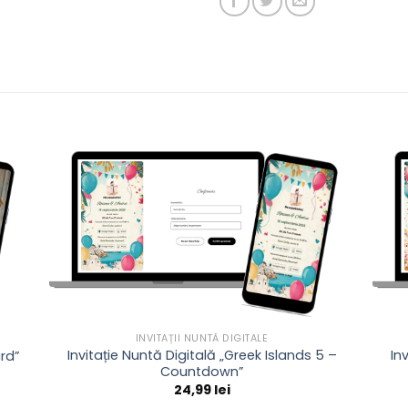
INVITAȚII NUNTĂ DIGITALE
Invitație Nuntă Digitală „Greek Islands 5 –
In
rd”
Countdown”
24,99
lei