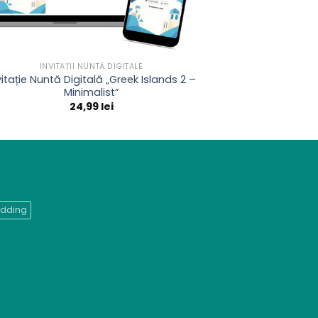
INVITAȚII NUNTĂ DIGITALE
vitație Nuntă Digitală „Greek Islands 2 –
Minimalist”
24,99
lei
dding