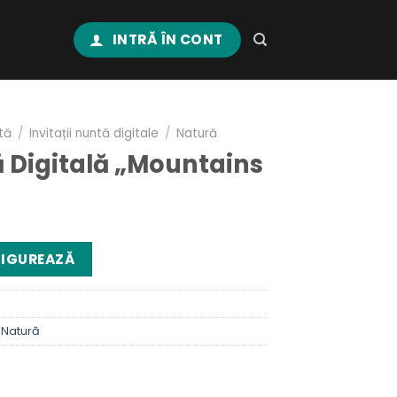
INTRĂ ÎN CONT
ntă
/
Invitații nuntă digitale
/
Natură
ă Digitală „Mountains
IGUREAZĂ
,
Natură