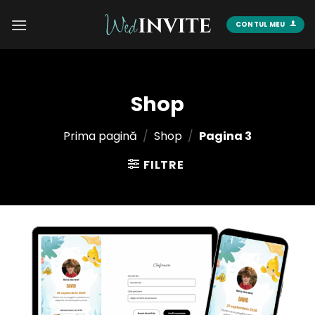
Skip
to
CONTUL MEU
content
Shop
Prima pagină
/
Shop
/
Pagina 3
FILTRE