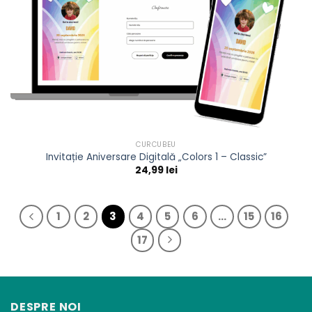
CURCUBEU
Invitație Aniversare Digitală „Colors 1 – Classic”
24,99
lei
1
2
3
4
5
6
…
15
16
17
DESPRE NOI