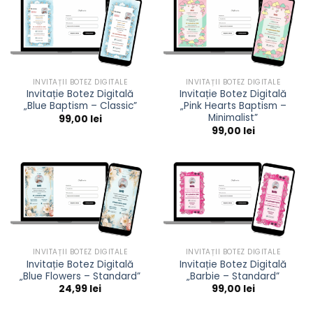
INVITAȚII BOTEZ DIGITALE
INVITAȚII BOTEZ DIGITALE
Invitație Botez Digitală
Invitație Botez Digitală
„Blue Baptism – Classic”
„Pink Hearts Baptism –
Minimalist”
99,00
lei
99,00
lei
INVITAȚII BOTEZ DIGITALE
INVITAȚII BOTEZ DIGITALE
Invitație Botez Digitală
Invitație Botez Digitală
„Blue Flowers – Standard”
„Barbie – Standard”
24,99
lei
99,00
lei