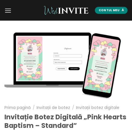
Skip
to
CONTUL MEU
content
Prima pagină
/
Invitații de botez
/
Invitații botez digitale
Invitație Botez Digitală „Pink Hearts
Baptism – Standard”