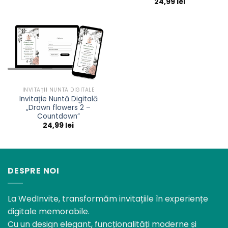
24,99
lei
INVITAȚII NUNTĂ DIGITALE
Invitație Nuntă Digitală
„Drawn flowers 2 –
Countdown”
24,99
lei
DESPRE NOI
La WedInvite, transformăm invitațiile în experiențe
digitale memorabile.
Cu un design elegant, funcționalități moderne și