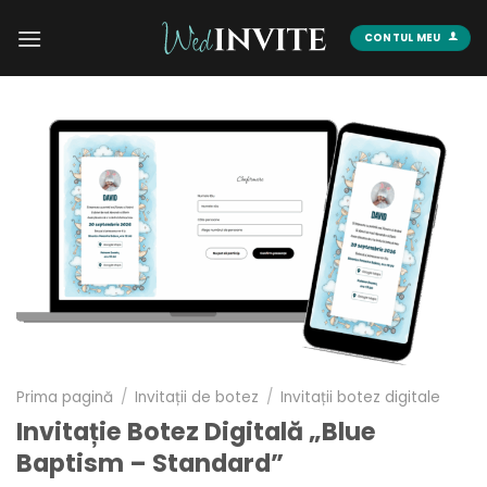
Skip
to
CONTUL MEU
content
Prima pagină
/
Invitații de botez
/
Invitații botez digitale
Invitație Botez Digitală „Blue
Baptism – Standard”