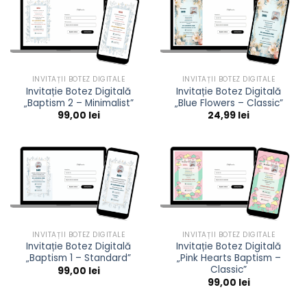
INVITAȚII BOTEZ DIGITALE
INVITAȚII BOTEZ DIGITALE
Invitație Botez Digitală
Invitație Botez Digitală
„Baptism 2 – Minimalist”
„Blue Flowers – Classic”
99,00
lei
24,99
lei
INVITAȚII BOTEZ DIGITALE
INVITAȚII BOTEZ DIGITALE
Invitație Botez Digitală
Invitație Botez Digitală
„Baptism 1 – Standard”
„Pink Hearts Baptism –
Classic”
99,00
lei
99,00
lei