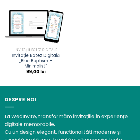
INVITAȚII BOTEZ DIGITALE
Invitație Botez Digitală
„Blue Baptism –
Minimalist”
99,00
lei
DESPRE NOI
La WedInvite, transformăm invitațiile în experiențe
digitale memorabile.
Cu un design elegant, funcționalități moderne și
ușurință în utilizare, te ajutăm să comunici toate