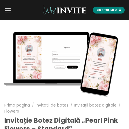
Skip
to
CONTUL MEU
content
Prima pagină
/
Invitații de botez
/
Invitații botez digitale
/
Flowers
Invitație Botez Digitală „Pearl Pink
Flowers – Standard”