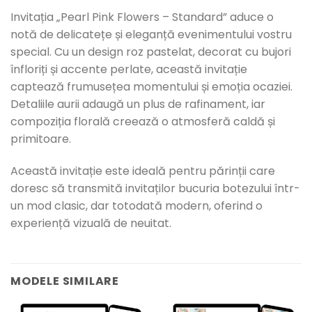
Invitația „Pearl Pink Flowers – Standard” aduce o
notă de delicatețe și eleganță evenimentului vostru
special. Cu un design roz pastelat, decorat cu bujori
înfloriți și accente perlate, această invitație
captează frumusețea momentului și emoția ocaziei.
Detaliile aurii adaugă un plus de rafinament, iar
compoziția florală creează o atmosferă caldă și
primitoare.
Această invitație este ideală pentru părinții care
doresc să transmită invitaților bucuria botezului într-
un mod clasic, dar totodată modern, oferind o
experiență vizuală de neuitat.
MODELE SIMILARE